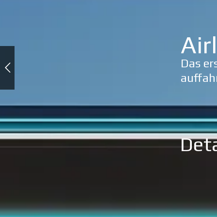
Air
Das er
auffah
Deta