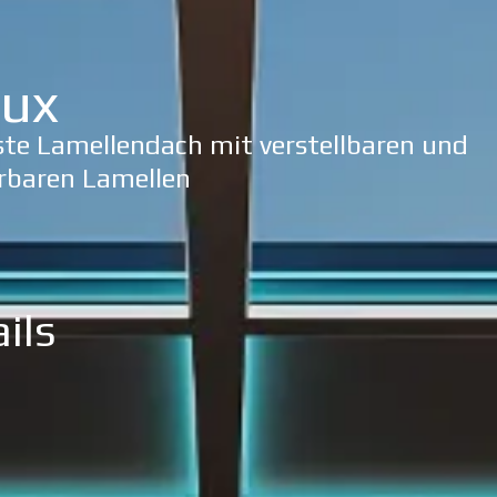
lux
ste Lamellendach mit verstellbaren und
rbaren Lamellen
ils