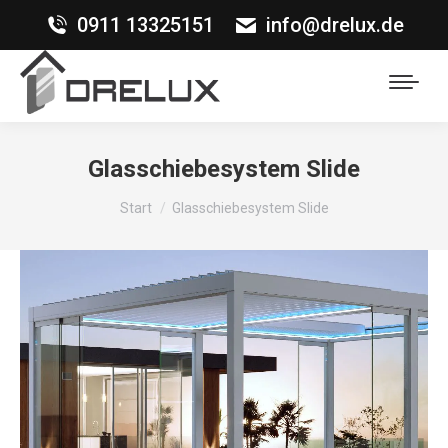
0911 13325151
info@drelux.de
Glasschiebesystem Slide
Sie befinden sich hier:
Start
Glasschiebesystem Slide