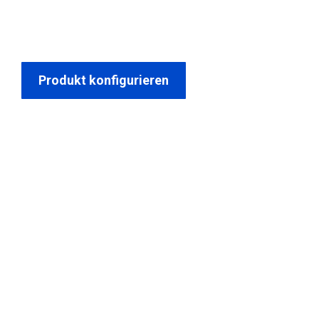
Wunschdach konfigurieren und ein
unverbindliches Angebot zukommen lassen.
Produkt konfigurieren