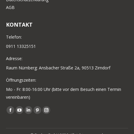
AGB
KONTAKT
Telefon:
0911 13325151
Adresse:
Raum Nürnberg: Ansbacher Straße 2a, 90513 Zirndorf
Öffnungszeiten:
Mo - Fr: 8:00-16:00 Uhr (bitte vor dem Besuch einen Termin
vereinbaren)
Finden Sie uns auf:
Facebook
YouTube
Linkedin
Pinterest
Instagram
page
page
page
page
page
opens
opens
opens
opens
opens