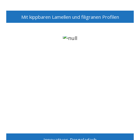
Mit kippbaren Lamellen und filigranen Profilen
Innovatives Pergoladach