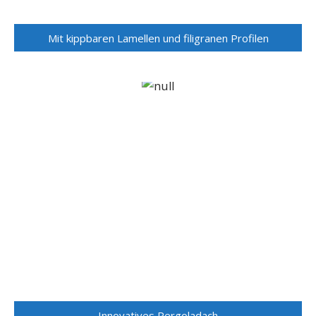
Mit kippbaren Lamellen und filigranen Profilen
Innovatives Pergoladach