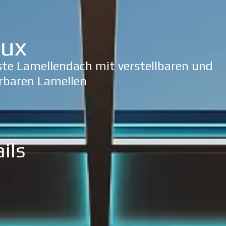
lux
ste Lamellendach mit verstellbaren und
rbaren Lamellen
ils