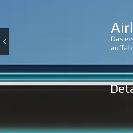
Air
Das er
auffah
Deta