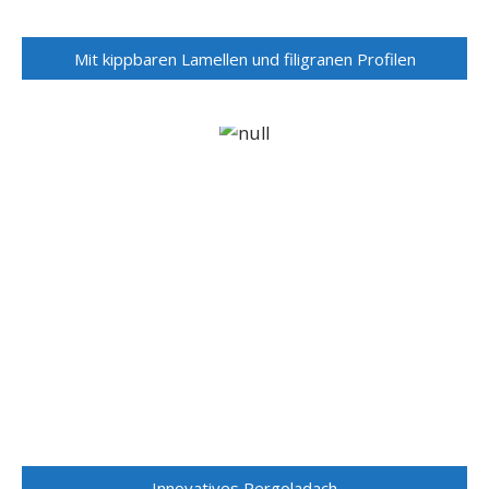
Mit kippbaren Lamellen und filigranen Profilen
Innovatives Pergoladach