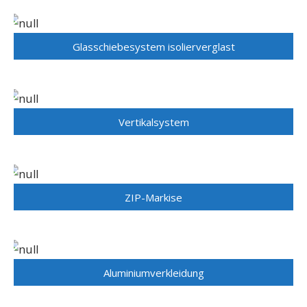
Glasschiebesystem isolierverglast
Vertikalsystem
ZIP-Markise
Aluminiumverkleidung