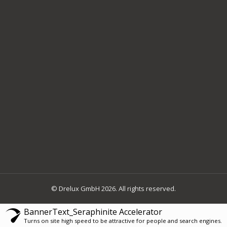
© Drelux GmbH 2026. All rights reserved.
BannerText_Seraphinite Accelerator
Turns on site high speed to be attractive for people and search engines.