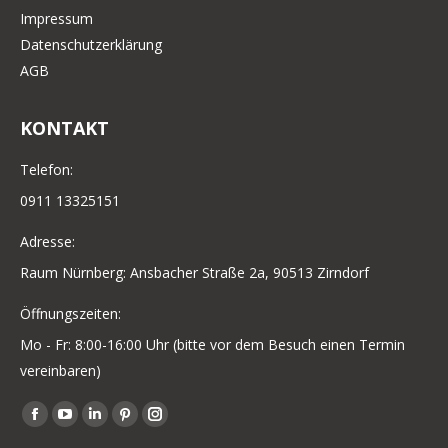
Impressum
Datenschutzerklärung
AGB
KONTAKT
Telefon:
0911 13325151
Adresse:
Raum Nürnberg: Ansbacher Straße 2a, 90513 Zirndorf
Öffnungszeiten:
Mo - Fr: 8:00-16:00 Uhr (bitte vor dem Besuch einen Termin
vereinbaren)
Finden Sie uns auf:
Facebook
YouTube
Linkedin
Pinterest
Instagram