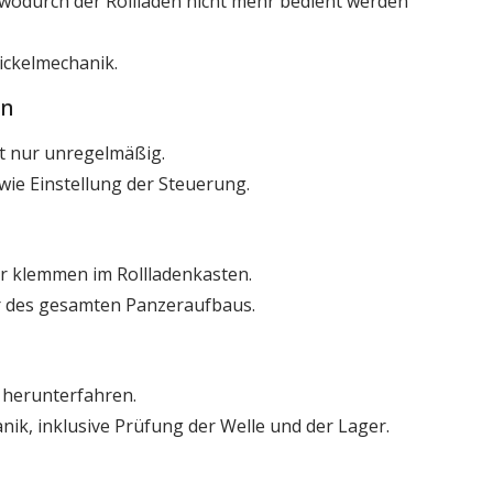
, wodurch der Rollladen nicht mehr bedient werden
ickelmechanik.
en
et nur unregelmäßig.
ie Einstellung der Steuerung.
r klemmen im Rollladenkasten.
r des gesamten Panzeraufbaus.
r herunterfahren.
k, inklusive Prüfung der Welle und der Lager.